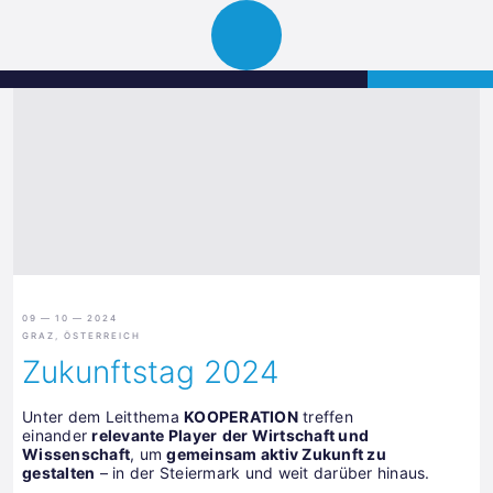
Science
APPLY
Open
Park
navigation
Graz
09 — 10 — 2024
GRAZ, ÖSTERREICH
Zukunftstag 2024
Unter dem Leitthema
KOOPERATION
treffen
einander
relevante Player
der Wirtschaft und
Wissenschaft
, um
gemeinsam aktiv Zukunft zu
gestalten
– in der Steiermark und weit darüber hinaus.