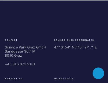
Science
ES
Park
Bu
Graz
In
Ce
Au
CONTACT
GALILEO GNSS COORDINATES
Science Park Graz GmbH
47° 3' 54" N / ­15° 27' 7" E
Sandgasse 36 / IV
8010 Graz
+43 316 873 9101
Toggle
NEWSLETTER
WE ARE SOCIAL
chatbot
SUBSCRIBE NOW
LinkedIn
Instagram
Facebook
© 2026, SCIENCE PARK GRAZ GMBH