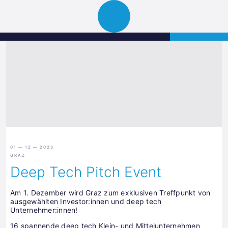
Science
APPLY
Open
Park
navigation
Graz
01 — 12 — 2023
GRAZ
Deep Tech Pitch Event
Am 1. Dezember wird Graz zum exklusiven Treffpunkt von
ausgewählten Investor:innen und deep tech
Unternehmer:innen!
16 spannende deep tech Klein- und Mittelunternehmen