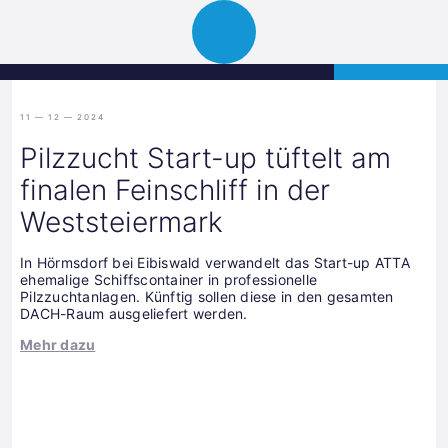
Science
APPLY
Open
Park
navigation
Graz
11 — 12 — 2024
Pilzzucht Start-up tüftelt am
finalen Feinschliff in der
Weststeiermark
In Hörmsdorf bei Eibiswald verwandelt das Start-up ATTA
ehemalige Schiffscontainer in professionelle
Pilzzuchtanlagen. Künftig sollen diese in den gesamten
DACH-Raum ausgeliefert werden.
Mehr dazu