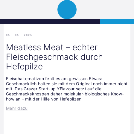
Science
APPLY
Open
Park
navigation
Graz
05 — 05 — 2025
Meatless Meat – echter
Fleischgeschmack durch
Hefepilze
Fleischalternativen fehlt es am gewissen Etwas:
Geschmacklich halten sie mit dem Original noch immer nicht
mit. Das Grazer Start-up YFlavour setzt auf die
Geschmacksknospen daher molekular-biologisches Know-
how an – mit der Hilfe von Hefepilzen.
Mehr dazu