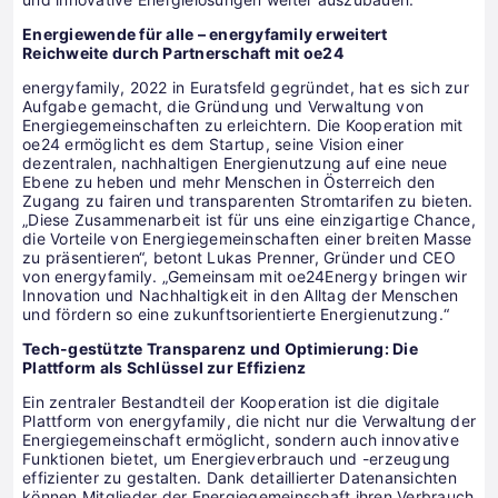
Energiewende für alle – energyfamily erweitert
Reichweite durch Partnerschaft mit oe24
energyfamily, 2022 in Euratsfeld gegründet, hat es sich zur
Aufgabe gemacht, die Gründung und Verwaltung von
Energiegemeinschaften zu erleichtern. Die Kooperation mit
oe24 ermöglicht es dem Startup, seine Vision einer
dezentralen, nachhaltigen Energienutzung auf eine neue
Ebene zu heben und mehr Menschen in Österreich den
Zugang zu fairen und transparenten Stromtarifen zu bieten.
„Diese Zusammenarbeit ist für uns eine einzigartige Chance,
die Vorteile von Energiegemeinschaften einer breiten Masse
zu präsentieren“, betont Lukas Prenner, Gründer und CEO
von energyfamily. „Gemeinsam mit oe24Energy bringen wir
Innovation und Nachhaltigkeit in den Alltag der Menschen
und fördern so eine zukunftsorientierte Energienutzung.“
Tech-gestützte Transparenz und Optimierung: Die
Plattform als Schlüssel zur Effizienz
Ein zentraler Bestandteil der Kooperation ist die digitale
Plattform von energyfamily, die nicht nur die Verwaltung der
Energiegemeinschaft ermöglicht, sondern auch innovative
Funktionen bietet, um Energieverbrauch und -erzeugung
effizienter zu gestalten. Dank detaillierter Datenansichten
können Mitglieder der Energiegemeinschaft ihren Verbrauch