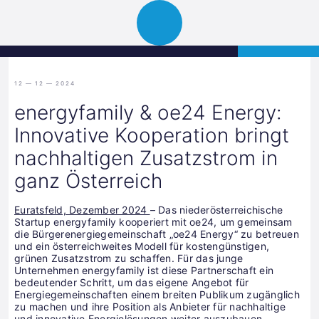
Science
APPLY
Open
Park
navigation
Graz
12 — 12 — 2024
energyfamily & oe24 Energy:
Innovative Kooperation bringt
nachhaltigen Zusatzstrom in
ganz Österreich
Euratsfeld, Dezember 2024
– Das niederösterreichische
Startup energyfamily kooperiert mit oe24, um gemeinsam
die Bürgerenergiegemeinschaft „oe24 Energy“ zu betreuen
und ein österreichweites Modell für kostengünstigen,
grünen Zusatzstrom zu schaffen. Für das junge
Unternehmen energyfamily ist diese Partnerschaft ein
bedeutender Schritt, um das eigene Angebot für
Energiegemeinschaften einem breiten Publikum zugänglich
zu machen und ihre Position als Anbieter für nachhaltige
und innovative Energielösungen weiter auszubauen.