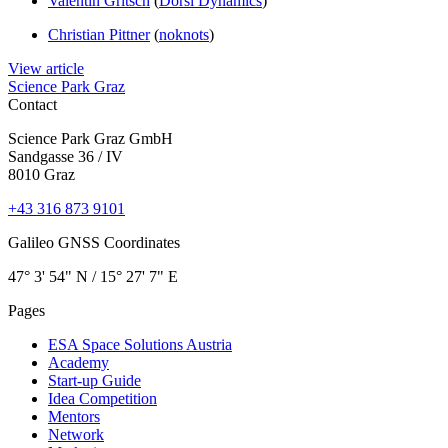
Valentin Gritsch
(
Dorsi Dynamics
)
Christian Pittner
(
noknots
)
View article
Science Park Graz
Contact
Science Park Graz GmbH
Sandgasse 36 / IV
8010 Graz
+43 316 873 9101
Galileo GNSS Coordinates
47° 3' 54" N / ­15° 27' 7" E
Pages
ESA Space Solutions Austria
Academy
Start-up Guide
Idea Competition
Mentors
Network