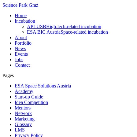
Science Park Graz
Home
Incubation
APLUSB
High-tech-related incubation
ESA BIC Austria
Space-related incubation
About
Portfolio
News
Events
Jobs
Contact
Pages
ESA Space Solutions Austria
Academy
Start-up Guide
Idea Competition
Mentors
Network
Marketing
Glossary
LMS
Privacy Policy