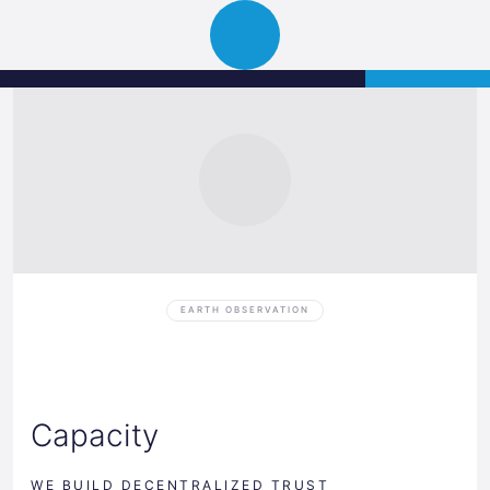
Science
APPLY
Open
Park
navigation
Graz
EARTH OBSERVATION
Capacity
WE BUILD DECENTRALIZED TRUST