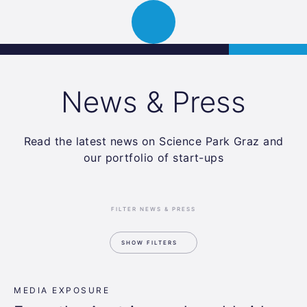
Science
APPLY
Open
Park
navigation
Graz
News & Press
Read the latest news on Science Park Graz and
our portfolio of start-ups
FILTER NEWS & PRESS
SHOW FILTERS
MEDIA EXPOSURE