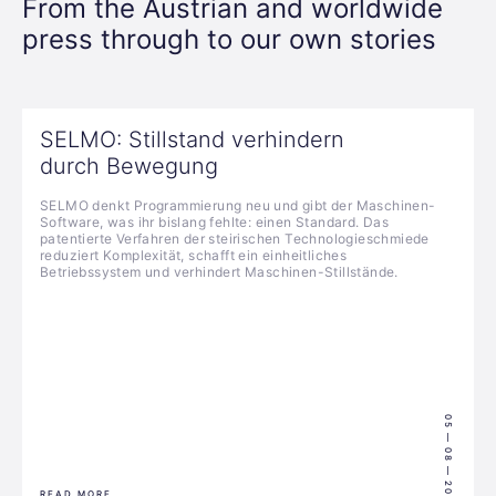
From the Austrian and worldwide
press through to our own stories
SELMO: Stillstand verhindern
durch Bewegung
SELMO denkt Programmierung neu und gibt der Maschinen-
Software, was ihr bislang fehlte: einen Standard. Das
patentierte Verfahren der steirischen Technologieschmiede
reduziert Komplexität, schafft ein einheitliches
Betriebssystem und verhindert Maschinen-Stillstände.
05 — 08 — 2022
READ MORE