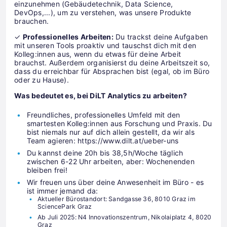
einzunehmen (Gebäudetechnik, Data Science,
DevOps,...), um zu verstehen, was unsere Produkte
brauchen.
✓
Professionelles Arbeiten:
Du trackst deine Aufgaben
mit unseren Tools proaktiv und tauschst dich mit den
Kolleg:innen aus, wenn du etwas für deine Arbeit
brauchst. Außerdem organisierst du deine Arbeitszeit so,
dass du erreichbar für Absprachen bist (egal, ob im Büro
oder zu Hause).
Was bedeutet es, bei DiLT Analytics zu arbeiten?
Freundliches, professionelles Umfeld mit den
smartesten Kolleg:innen aus Forschung und Praxis. Du
bist niemals nur auf dich allein gestellt, da wir als
Team agieren: https://www.dilt.at/ueber-uns
Du kannst deine 20h bis 38,5h/Woche täglich
zwischen 6-22 Uhr arbeiten, aber: Wochenenden
bleiben frei!
Wir freuen uns über deine Anwesenheit im Büro - es
ist immer jemand da:
Aktueller Bürostandort: Sandgasse 36, 8010 Graz im
SciencePark Graz
Ab Juli 2025: N4 Innovationszentrum, Nikolaiplatz 4, 8020
Graz