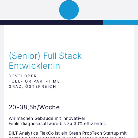
Science
APPLY
Open
Park
navigation
Graz
(Senior) Full Stack
Entwickler:in
DEVELOPER
FULL- OR PART-TIME
GRAZ, ÖSTERREICH
20-38,5h/Woche
Wir machen Gebäude mit innovativer
Fehlerdiagnosesoftware bis zu 30% effizienter.
DiLT Analytics FlexCo ist ein Green PropTech Startup mit