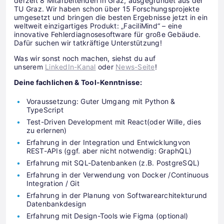
derzeit 8 Mitarbeitenden in Graz, ausgegründet aus der
TU Graz. Wir haben schon über 15 Forschungsprojekte
umgesetzt und bringen die besten Ergebnisse jetzt in ein
weltweit einzigartiges Produkt: „FaciliMind“ – eine
innovative Fehlerdiagnosesoftware für große Gebäude.
Dafür suchen wir tatkräftige Unterstützung!
Was wir sonst noch machen, siehst du auf
unserem
LinkedIn-Kanal
oder
News-Seite
!
Deine fachlichen & Tool-Kenntnisse:
Voraussetzung: Guter Umgang mit Python &
TypeScript
Test-Driven Development mit React(oder Wille, dies
zu erlernen)
Erfahrung in der Integration und Entwicklungvon
REST-APIs (ggf. aber nicht notwendig: GraphQL)
Erfahrung mit SQL-Datenbanken (z.B. PostgreSQL)
Erfahrung in der Verwendung von Docker /Continuous
Integration / Git
Erfahrung in der Planung von Softwarearchitekturund
Datenbankdesign
Erfahrung mit Design-Tools wie Figma (optional)