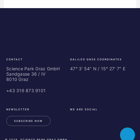
Science
ES
Park
Bu
Graz
In
Ce
Au
CONTACT
GALILEO GNSS COORDINATES
Science Park Graz GmbH
47° 3' 54" N / ­15° 27' 7" E
Sandgasse 36 / IV
8010 Graz
+43 316 873 9101
NEWSLETTER
WE ARE SOCIAL
SUBSCRIBE NOW
LinkedIn
Instagram
Facebook
Toggle
© 2026, SCIENCE PARK GRAZ GMBH