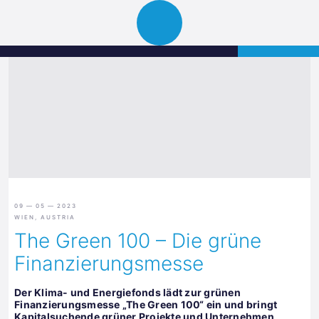
Science
APPLY
Open
Park
navigation
Graz
09 — 05 — 2023
WIEN, AUSTRIA
The Green 100 – Die grüne
Finanzierungsmesse
Der Klima- und Energiefonds lädt zur grünen
Finanzierungsmesse „The Green 100“ ein und bringt
Kapitalsuchende grüner Projekte und Unternehmen