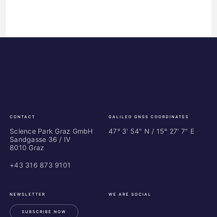
Science
ES
Park
Bu
Graz
In
Ce
Au
CONTACT
GALILEO GNSS COORDINATES
Science Park Graz GmbH
47° 3' 54" N / ­15° 27' 7" E
Sandgasse 36 / IV
8010 Graz
+43 316 873 9101
NEWSLETTER
WE ARE SOCIAL
SUBSCRIBE NOW
LinkedIn
Instagram
Facebook