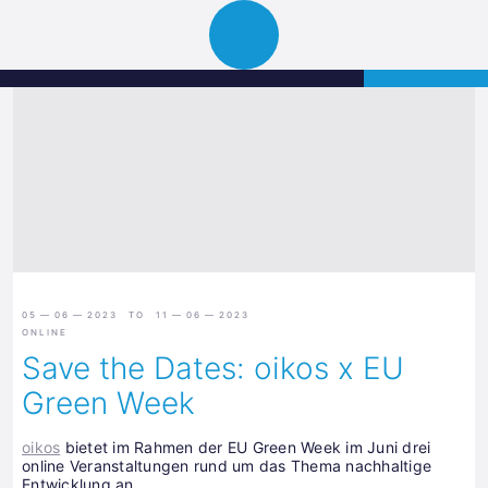
Science
APPLY
Open
Park
navigation
Graz
05 — 06 — 2023 TO 11 — 06 — 2023
ONLINE
Save the Dates: oikos x EU
Green Week
oikos
bietet im Rahmen der EU Green Week im Juni drei
online Veranstaltungen rund um das Thema nachhaltige
Entwicklung an.