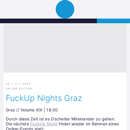
Science
APPLY
Open
Park
navigation
Graz
26 — 11 — 2020
ONLINE EDITION
FuckUp Nights Graz
Graz // Volume XIX | 18:00
Durch diese Zeit ist es G’scheiter Miteinander zu gehen.
Die nächste
FuckUp Night
findet wieder im Rahmen eines
Online-Events statt.