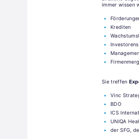
immer wissen w
Förderung
Krediten
Wachstumsf
Investoren
Managemen
Firmenmerg
Sie treffen
Exp
Vinc Strate
BDO
ICS Interna
UNIQA Heal
der SFG, d