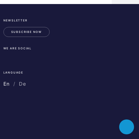
NEWSLETTER
ESA
Business
SUBSCRIBE NOW
Incubation
Center
WE ARE SOCIAL
Austria
LinkedIn
Instagram
Facebook
LANGUAGE
En
De
Toggle
chatbot