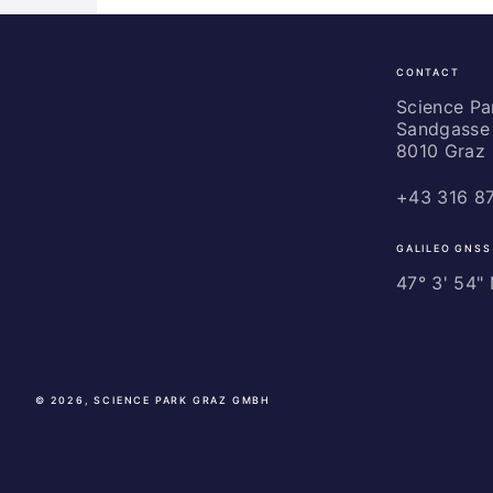
CONTACT
Science
Park
Science P
Sandgasse 
Graz
8010 Graz
+43 316 8
GALILEO GNSS
47° 3' 54" N
© 2026, SCIENCE PARK GRAZ GMBH