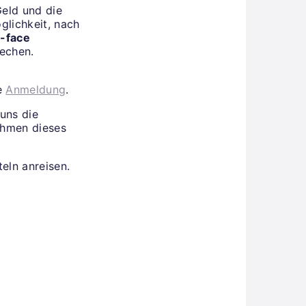
Geld und die
glichkeit, nach
o-face
rechen.
he
Anmeldung
.
uns die
ahmen dieses
eln anreisen.