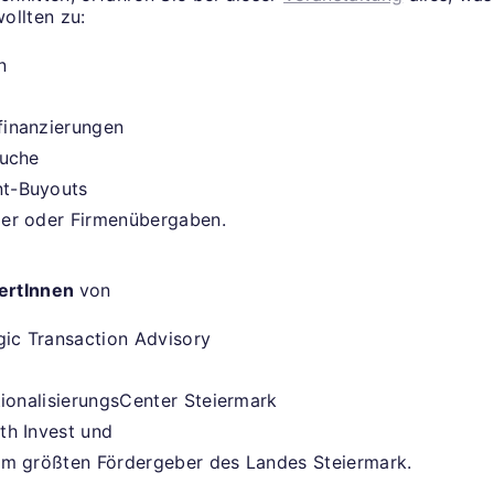
ollten zu:
en
inanzierungen
suche
t-Buyouts
er oder Firmenübergaben.
ertInnen
von
gic Transaction Advisory
tionalisierungsCenter Steiermark
th Invest und
em größten Fördergeber des Landes Steiermark.