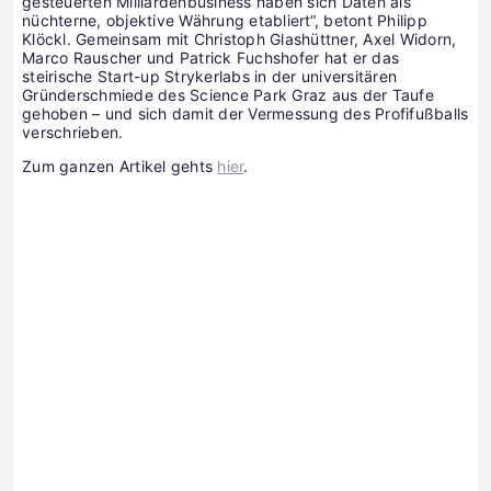
gesteuerten Milliardenbusiness haben sich Daten als
nüchterne, objektive Währung etabliert“, betont Philipp
Klöckl. Gemeinsam mit Christoph Glashüttner, Axel Widorn,
Marco Rauscher und Patrick Fuchshofer hat er das
steirische Start-up Strykerlabs in der universitären
Gründerschmiede des Science Park Graz aus der Taufe
gehoben – und sich damit der Vermessung des Profifußballs
verschrieben.
Zum ganzen Artikel gehts
hier
.