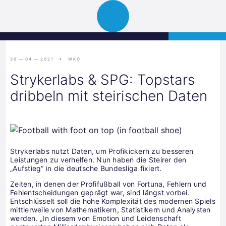
Science
APPLY
Open
Park
navigation
Graz
30 — 04 — 2021
WKO
Strykerlabs & SPG: Topstars
dribbeln mit steirischen Daten
Strykerlabs nutzt Daten, um Profikickern zu besseren
Leistungen zu verhelfen. Nun haben die Steirer den
„Aufstieg“ in die deutsche Bundesliga fixiert.
Zeiten, in denen der Profifußball von Fortuna, Fehlern und
Fehlentscheidungen geprägt war, sind längst vorbei.
Entschlüsselt soll die hohe Komplexität des modernen Spiels
mittlerweile von Mathematikern, Statistikern und Analysten
werden. „In diesem von Emotion und Leidenschaft