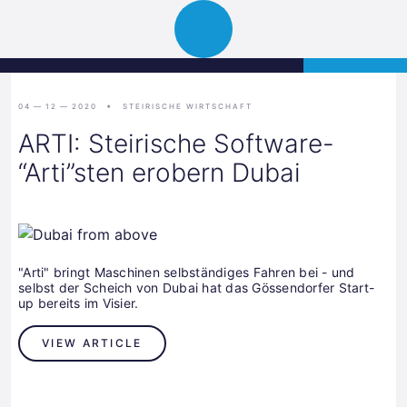
Science
APPLY
Open
Park
navigation
Graz
04 — 12 — 2020
STEIRISCHE WIRTSCHAFT
ARTI: Steirische Software-
“Arti”sten erobern Dubai
"Arti" bringt Maschinen selbständiges Fahren bei - und
selbst der Scheich von Dubai hat das Gössendorfer Start-
up bereits im Visier.
VIEW ARTICLE