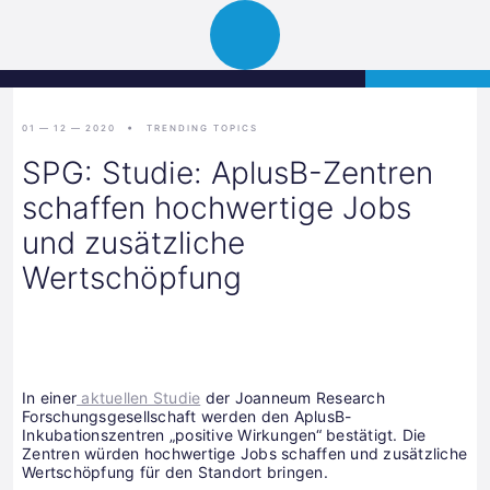
Science
APPLY
Open
Park
navigation
Graz
01 — 12 — 2020
TRENDING TOPICS
SPG: Studie: AplusB-Zentren
schaffen hochwertige Jobs
und zusätzliche
Wertschöpfung
In einer
aktuellen Studie
der Joanneum Research
Forschungsgesellschaft werden den AplusB-
Inkubationszentren „positive Wirkungen“ bestätigt. Die
Zentren würden hochwertige Jobs schaffen und zusätzliche
Wertschöpfung für den Standort bringen.