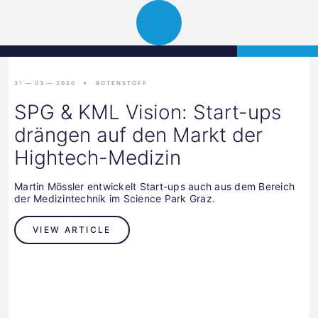
Science
APPLY
Open
Park
navigation
Graz
31 — 03 — 2020
BOTENSTOFF
SPG & KML Vision: Start-ups
drängen auf den Markt der
Hightech-Medizin
Martin Mössler entwickelt Start-ups auch aus dem Bereich
der Medizintechnik im Science Park Graz.
VIEW ARTICLE