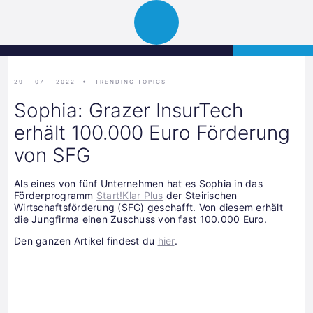
Science
APPLY
Open
Park
navigation
Graz
29 — 07 — 2022
TRENDING TOPICS
Sophia: Grazer InsurTech
erhält 100.000 Euro Förderung
von SFG
Als eines von fünf Unternehmen hat es Sophia in das
Förderprogramm
Start!Klar Plus
der Steirischen
Wirtschaftsförderung (SFG) geschafft. Von diesem erhält
die Jungfirma einen Zuschuss von fast 100.000 Euro.
Den ganzen Artikel findest du
hier
.