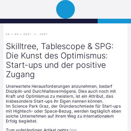
Science
APPLY
Open
Park
navigation
Graz
25 — 03 — 2021
JUST
Skilltree, Tablescope & SPG:
Die Kunst des Optimismus:
Start-ups und der positive
Zugang
Unerwartete Herausforderungen anzunehmen, bedarf
Disziplin und Durchhaltevermögens. Dies auch noch mit
Kraft und Optimismus zu meistern, ist ein Attribut, das
insbesondere Start-ups ihr Eigen nennen können.
Im Science Park Graz, der Gründerschmiede für Start-ups
mit Hightech- oder Space-Bezug, werden tagtäglich eben
solche Unternehmen auf ihrem Weg zu internationalem
Erfolg begleitet.
Zum vollständigen Artikel gehts
hier
.