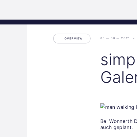
Science
Home
Incubat
Park
Graz
05 — 06 — 2021
OVERVIEW
simp
Gale
Bei Wonnerth De
auch geplant.