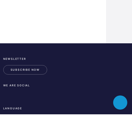
NEWSLETTER
ESA
Business
SUBSCRIBE NOW
Incubation
Center
WE ARE SOCIAL
Austria
LinkedIn
Instagram
Facebook
Toggle
LANGUAGE
chatbot
En
De