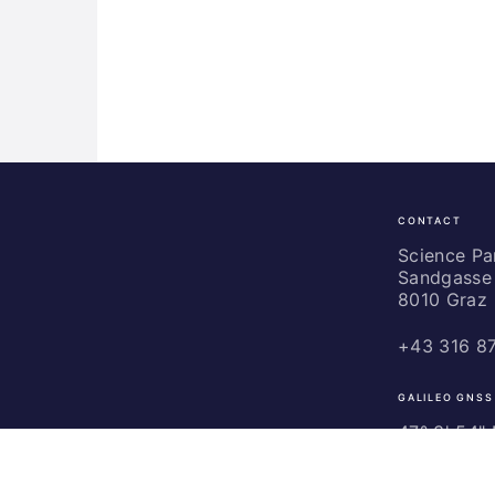
CONTACT
Science
Park
Science P
Sandgasse 
Graz
8010 Graz
+43 316 8
GALILEO GNSS
47° 3' 54" N