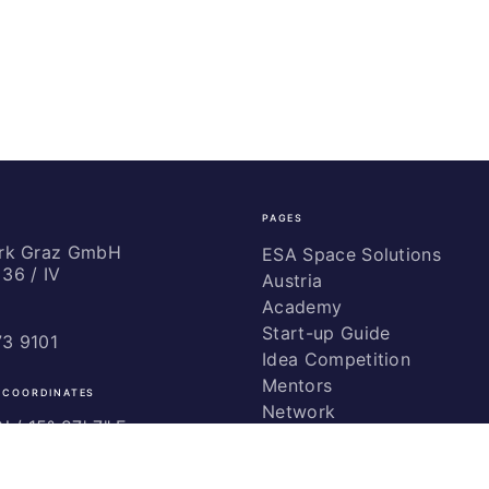
PAGES
ark Graz GmbH
ESA Space Solutions
36 / IV
Austria
Academy
Start-up Guide
73 9101
Idea Competition
Mentors
 COORDINATES
Network
 / ­15° 27' 7" E
Marketing
Glossary