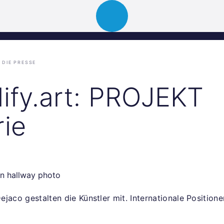
ion
About
Portfolio
News
Event
DIE PRESSE
lify.art: PROJEKT
rie
jaco gestalten die Künstler mit. Internationale Positione