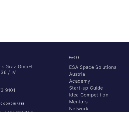
PAGES
ark Graz GmbH
ESA Space Solutions
36 / IV
Austria
Academy
Start-up Guide
73 9101
Idea Competition
Mentors
 COORDINATES
Network
 / ­15° 27' 7" E
Marketing
Glossary