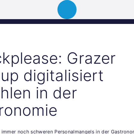
ion
About
Portfolio
News
Event
kplease: Grazer
up digitalisiert
hlen in der
ronomie
 immer noch schweren Personalmangels in der Gastrono