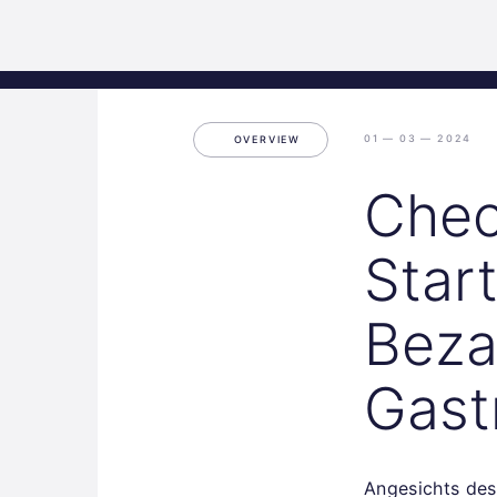
Science
Home
Incubat
Park
Graz
01 — 03 — 2024
OVERVIEW
Chec
Start
Beza
Gast
Angesichts des