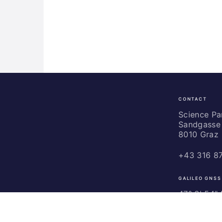
CONTACT
Science
Park
Science P
Sandgasse 
Graz
8010 Graz
+43 316 8
GALILEO GNSS
47° 3' 54" N