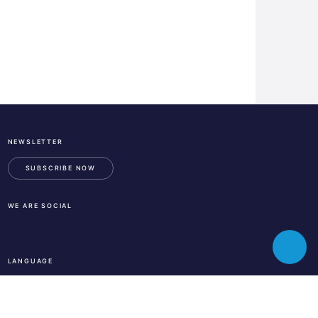
NEWSLETTER
ESA
Business
SUBSCRIBE NOW
Incubation
Center
WE ARE SOCIAL
Austria
LinkedIn
Instagram
Facebook
Toggle
LANGUAGE
chatbot
En
De