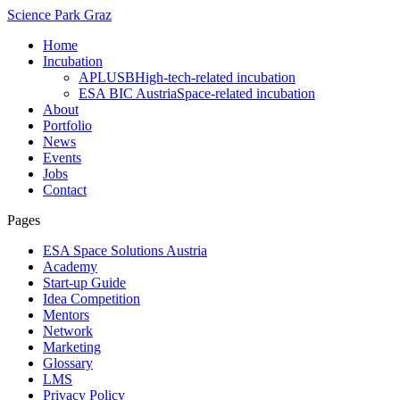
Science Park Graz
Home
Incubation
APLUSB
High-tech-related incubation
ESA BIC Austria
Space-related incubation
About
Portfolio
News
Events
Jobs
Contact
Pages
ESA Space Solutions Austria
Academy
Start-up Guide
Idea Competition
Mentors
Network
Marketing
Glossary
LMS
Privacy Policy