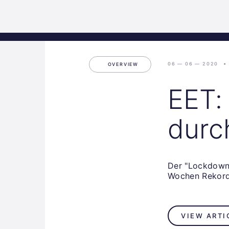
Science
Home
Incubat
Park
Graz
06 — 06 — 2020
OVERVIEW
EET:
durc
Der "Lockdown"
Wochen Rekord
VIEW ARTI