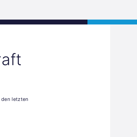
s
Jobs
Contact
APPLY NOW
aft
 den letzten