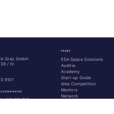
PAGES
ark Graz GmbH
ESA Space Solutions
36 / IV
Austria
Academy
Start-up Guide
73 9101
Idea Competition
Mentors
 COORDINATES
Network
 / ­15° 27' 7" E
Marketing
Glossary