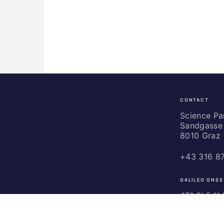
CONTACT
Science
Park
Science P
Sandgasse 
Graz
8010 Graz
+43 316 8
GALILEO GNSS
47° 3' 54" N