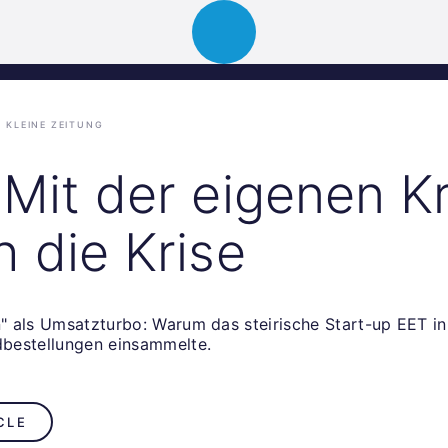
ion
About
Portfolio
News
Event
KLEINE ZEITUNG
 Mit der eigenen Kr
h die Krise
 als Umsatzturbo: Warum das steirische Start-up EET in
bestellungen einsammelte.
CLE