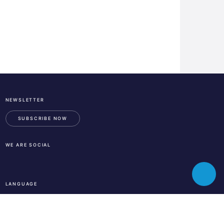
NEWSLETTER
ESA
Business
SUBSCRIBE NOW
Incubation
Center
WE ARE SOCIAL
Austria
LinkedIn
Instagram
Facebook
Toggle
LANGUAGE
chatbot
En
De