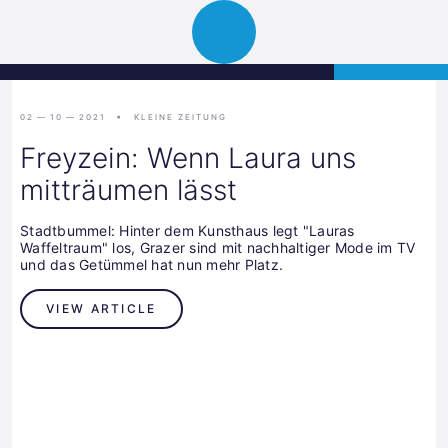
Science
APPLY
Open
Park
navigation
Graz
02 — 10 — 2021
KLEINE ZEITUNG
Freyzein: Wenn Laura uns
mitträumen lässt
Stadtbummel: Hinter dem Kunsthaus legt "Lauras
Waffeltraum" los, Grazer sind mit nachhaltiger Mode im TV
und das Getümmel hat nun mehr Platz.
VIEW ARTICLE