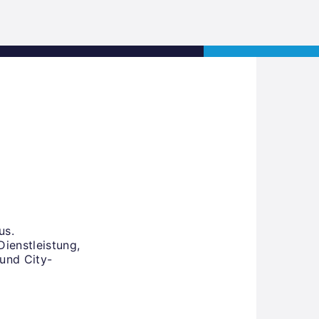
s
Jobs
Contact
APPLY NOW
us.
Dienstleistung,
 und City-