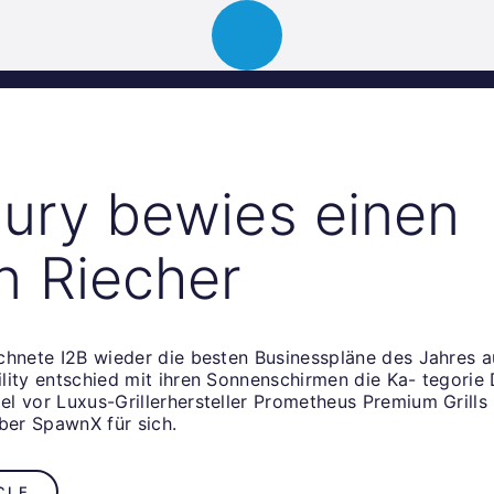
ion
About
Portfolio
News
Event
Jury bewies einen
n Riecher
chnete I2B wieder die besten Businesspläne des Jahres a
lity entschied mit ihren Sonnenschirmen die Ka- tegorie 
l vor Luxus-Grillerhersteller Prometheus Premium Grills
iber SpawnX für sich.
CLE