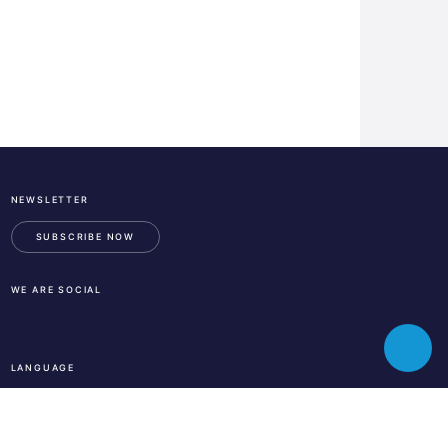
NEWSLETTER
ESA
Business
SUBSCRIBE NOW
Incubation
Center
WE ARE SOCIAL
Austria
LinkedIn
Instagram
Facebook
Toggle
LANGUAGE
chatbot
En
De