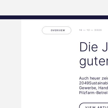
Science
Home
Incubat
Park
Graz
16 — 12 — 2023
OVERVIEW
Die 
gute
Auch heuer zei
2049Sustainabi
Gewerbe, Hande
Pilzfarm-Betre
VIEW ARTI