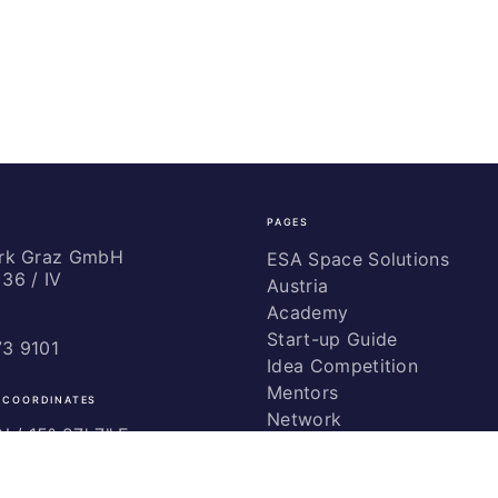
PAGES
ark Graz GmbH
ESA Space Solutions
36 / IV
Austria
Academy
Start-up Guide
73 9101
Idea Competition
Mentors
 COORDINATES
Network
 / ­15° 27' 7" E
Marketing
Glossary