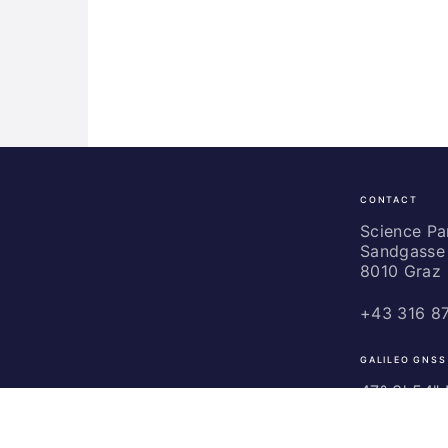
CONTACT
Science
Park
Science P
Sandgasse 
Graz
8010 Graz
+43 316 8
GALILEO GNSS
47° 3' 54" N