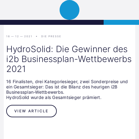
Science
APPLY
Open
Park
navigation
Graz
16 — 12 — 2021
DIE PRESSE
HydroSolid: Die Gewinner des
i2b Businessplan-Wettbewerbs
2021
16 Finalisten, drei Kategoriesieger, zwei Sonderpreise und
ein Gesamtsieger: Das ist die Bilanz des heurigen i2B
Businessplan-Wettbewerbs.
HydroSolid wurde als Gesamtsieger prämiert.
VIEW ARTICLE