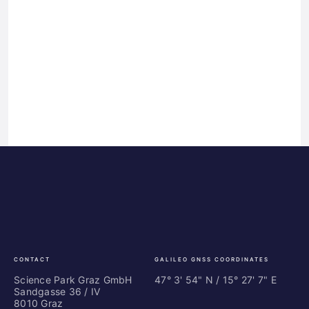
Science
ES
Park
Bu
Graz
In
Ce
Au
CONTACT
GALILEO GNSS COORDINATES
Science Park Graz GmbH
47° 3' 54" N / ­15° 27' 7" E
Sandgasse 36 / IV
8010 Graz