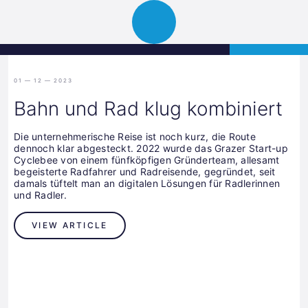
Science
APPLY
Open
Park
navigation
Graz
01 — 12 — 2023
Bahn und Rad klug kombiniert
Die unternehmerische Reise ist noch kurz, die Route
dennoch klar abgesteckt. 2022 wurde das Grazer Start-up
Cyclebee von einem fünfköpfigen Gründerteam, allesamt
begeisterte Radfahrer und Radreisende, gegründet, seit
damals tüftelt man an digitalen Lösungen für Radlerinnen
und Radler.
VIEW ARTICLE