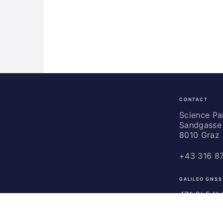
CONTACT
Science
Park
Science P
Sandgasse 
Graz
8010 Graz
+43 316 8
GALILEO GNSS
47° 3' 54" N