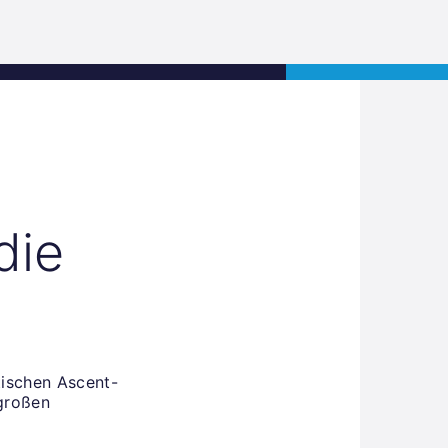
s
Jobs
Contact
APPLY NOW
die
tischen Ascent-
 großen