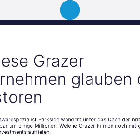
ion
About
Portfolio
News
Event
iese Grazer
rnehmen glauben 
storen
twarespezialist Parkside wandert unter das Dach der bri
bar um einige Millionen. Welche Grazer Firmen noch mit
nvestments auffielen.