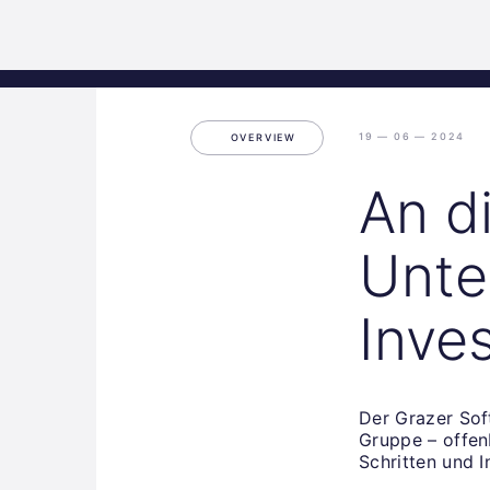
Science
Home
Incubat
Park
Graz
19 — 06 — 2024
OVERVIEW
An d
Unte
Inve
Der Grazer Sof
Gruppe – offen
Schritten und I