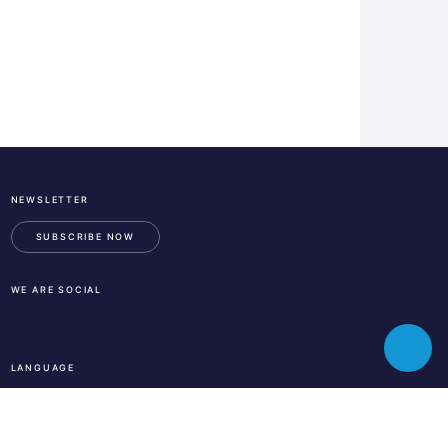
NEWSLETTER
ESA
Business
SUBSCRIBE NOW
Incubation
Center
WE ARE SOCIAL
Austria
LinkedIn
Instagram
Facebook
Toggle
LANGUAGE
chatbot
En
De