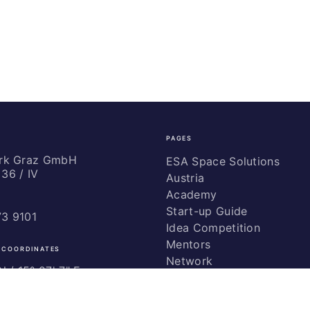
PAGES
ark Graz GmbH
ESA Space Solutions
36 / IV
Austria
Academy
Start-up Guide
73 9101
Idea Competition
Mentors
 COORDINATES
Network
 / ­15° 27' 7" E
Marketing
Glossary