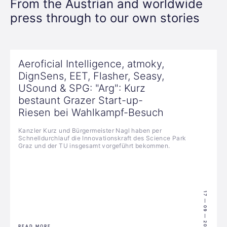
From the Austrian and worldwide
press through to our own stories
Aeroficial Intelligence, atmoky,
DignSens, EET, Flasher, Seasy,
USound & SPG: "Arg": Kurz
bestaunt Grazer Start-up-
Riesen bei Wahlkampf-Besuch
Kanzler Kurz und Bürgermeister Nagl haben per
Schnelldurchlauf die Innovationskraft des Science Park
Graz und der TU insgesamt vorgeführt bekommen.
17 — 09 — 2021
READ MORE