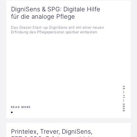
DigniSens & SPG: Digitale Hilfe
für die analoge Pflege
Das Grazer Start-up DigniSens will mit einer neuen
Erfindung das Pflegepersonal spürbar entlasten.
25 — 11 — 2020
READ MORE
Printelex, Trever, DigniSens,