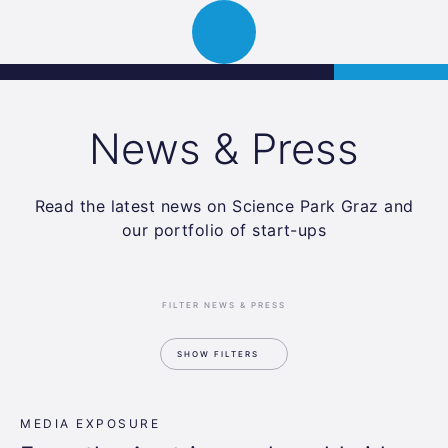
Science
APPLY
Open
Park
navigation
Graz
News & Press
Read the latest news on Science Park Graz and
our portfolio of start-ups
FILTER NEWS & PRESS
SHOW FILTERS
MEDIA EXPOSURE