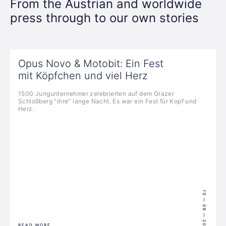
From the Austrian and worldwide
press through to our own stories
Opus Novo & Motobit: Ein Fest
mit Köpfchen und viel Herz
1500 Jungunternehmer zelebrierten auf dem Grazer
Schloßberg "ihre" lange Nacht. Es war ein Fest für Kopf und
Herz.
10 — 09 — 2021
READ MORE