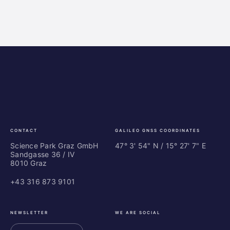
Science
ES
Park
Bu
Graz
In
Ce
Au
CONTACT
GALILEO GNSS COORDINATES
Science Park Graz GmbH
47° 3' 54" N / ­15° 27' 7" E
Sandgasse 36 / IV
8010 Graz
+43 316 873 9101
NEWSLETTER
WE ARE SOCIAL