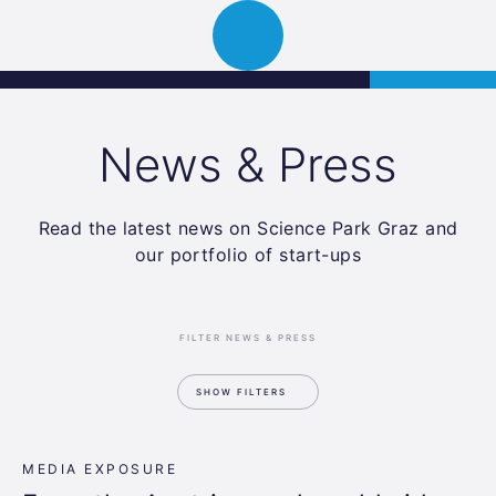
Science
APPLY
Open
Park
navigation
Graz
News & Press
Read the latest news on Science Park Graz and
our portfolio of start-ups
FILTER NEWS & PRESS
SHOW FILTERS
MEDIA EXPOSURE