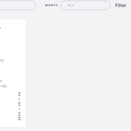
Filter
MONTH
-
70
in
-up,
02 — 02 — 2025