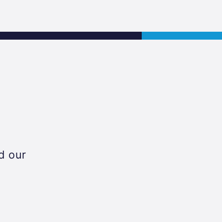
s
Jobs
Contact
APPLY NOW
s
d our