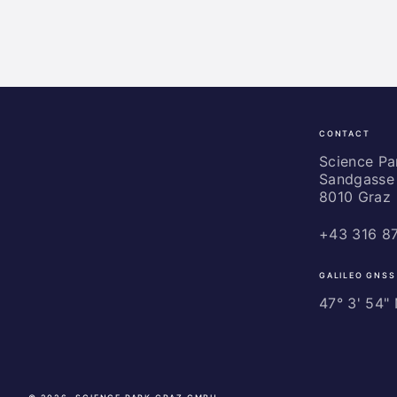
CONTACT
Science
Park
Science P
Sandgasse 
Graz
8010 Graz
+43 316 8
GALILEO GNSS
47° 3' 54" N