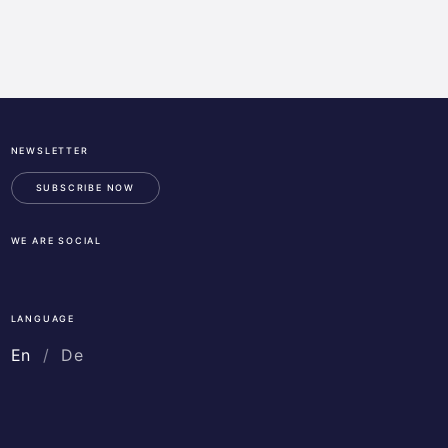
NEWSLETTER
ESA
Business
SUBSCRIBE NOW
Incubation
Center
WE ARE SOCIAL
Austria
LinkedIn
Instagram
Facebook
LANGUAGE
En
De