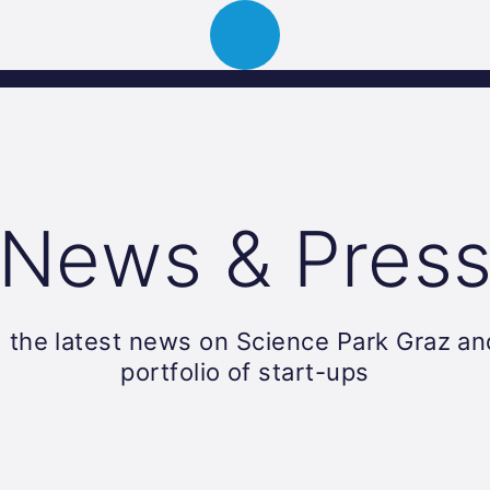
ion
About
Portfolio
News
Event
News & Pres
 the latest news on Science Park Graz an
portfolio of start-ups