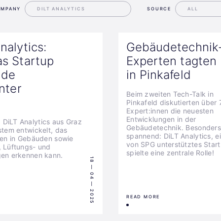
OMPANY
SOURCE
nalytics:
Gebäudetechnik
as Startup
Experten tagten
ude
in Pinkafeld
enter
Beim zweiten Tech-Talk in
Pinkafeld diskutierten über 
Expert:innen die neuesten
Entwicklungen in der
DiLT Analytics aus Graz
Gebäudetechnik. Besonders
stem entwickelt, das
spannend: DiLT Analytics, e
zen in Gebäuden sowie
von SPG unterstütztes Start
, Lüftungs- und
spielte eine zentrale Rolle!
gen erkennen kann.
18 — 04 — 2025
READ MORE