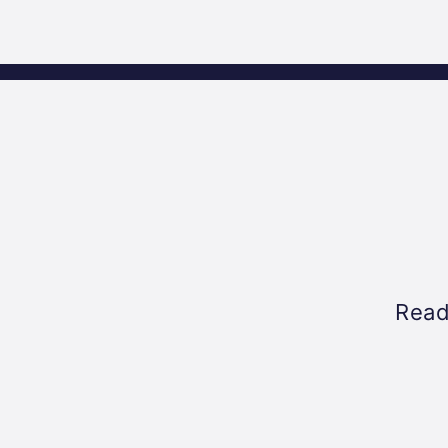
Science
Home
Incubat
Park
Graz
Read