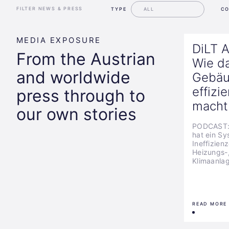
FILTER NEWS & PRESS
TYPE
C
MEDIA EXPOSURE
DiLT A
From the Austrian
Wie d
and worldwide
Gebä
effizi
press through to
macht
our own stories
PODCAST: 
hat ein Sy
Ineffizien
Heizungs-
Klimaanla
READ MORE