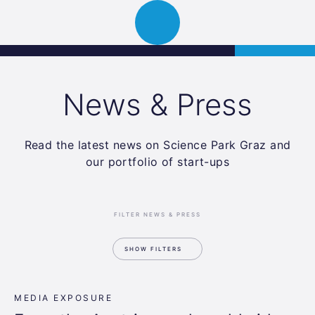
Science
APPLY
Open
Park
navigation
Graz
News & Press
Read the latest news on Science Park Graz and
our portfolio of start-ups
FILTER NEWS & PRESS
SHOW FILTERS
MEDIA EXPOSURE