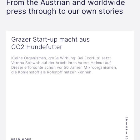
From the Austrian and worldwide
press through to our own stories
Grazer Start-up macht aus
CO2 Hundefutter
Kleine Organismen, große Wirkung: Bei EcoNutri setzt
Verena Schwab auf der Arbeit ihres Vaters Helmut auf.
Dieser erforschte schon vor 50 Jahren Mikroorganismen,
die Kohlenstoff als Rohstoff nutzen können.
29 — 03 — 2025
READ MORE