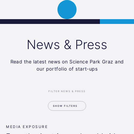
Science
APPLY
Open
Park
navigation
Graz
News & Press
Read the latest news on Science Park Graz and
our portfolio of start-ups
FILTER NEWS & PRESS
SHOW FILTERS
MEDIA EXPOSURE