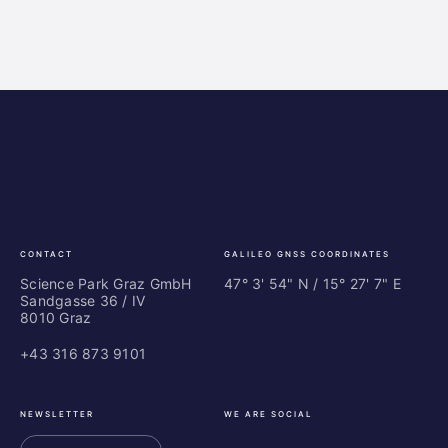
Science
ES
Park
Bu
Graz
In
Ce
Au
CONTACT
GALILEO GNSS COORDINATES
Science Park Graz GmbH
47° 3' 54" N / ­15° 27' 7" E
Sandgasse 36 / IV
8010 Graz
+43 316 873 9101
NEWSLETTER
WE ARE SOCIAL